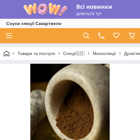
Соуси спеції Сакартвело
Товари та послуги
Спеції🇬🇪
Моноспеції
Духм'ян