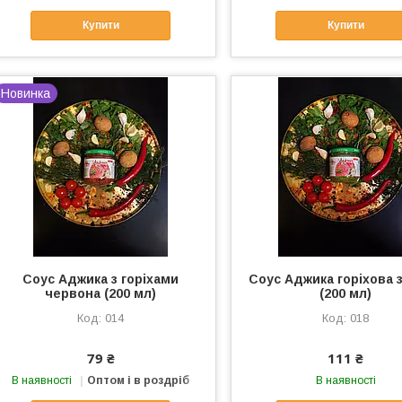
Купити
Купити
Новинка
Соус Аджика з горіхами
Соус Аджика горіхова 
червона (200 мл)
(200 мл)
014
018
79 ₴
111 ₴
В наявності
Оптом і в роздріб
В наявності