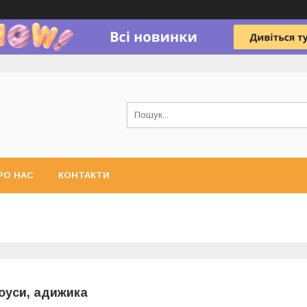
РО НАС
КОНТАКТИ
оуси, адижика