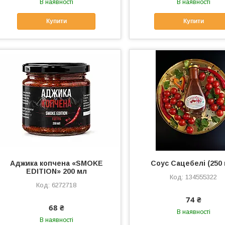
В наявності
В наявності
Купити
Купити
Аджика копчена «SMOKE
Соус Сацебелі (250 
EDITION» 200 мл
134555322
6272718
74 ₴
68 ₴
В наявності
В наявності