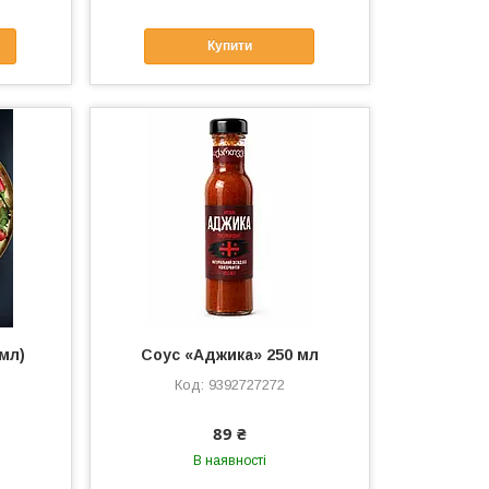
Купити
мл)
Соус «Аджика» 250 мл
9392727272
89 ₴
В наявності