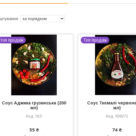
топ продаж
Топ продаж
Соус Аджика грузинська (200
Соус Ткемалі червоне
мл)
мл)
015
636272
55 ₴
74 ₴