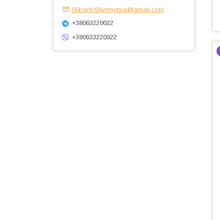
56banki56vinnytsia@gmail.com
+38063220022
+380633220022