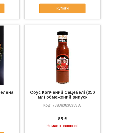
Купити
зелена
Соус Копчений Сацебелі (250
мл) обмежений випуск
73838383838383
85 ₴
Немає в наявності