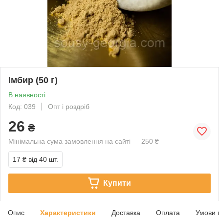
Імбир (50 г)
В наявності
Код: 039
Опт і роздріб
26
₴
Мінімальна сума замовлення на сайті — 250 ₴
17 ₴
від 40 шт.
Купити
Опис
Характеристики
Доставка
Оплата
Умови 