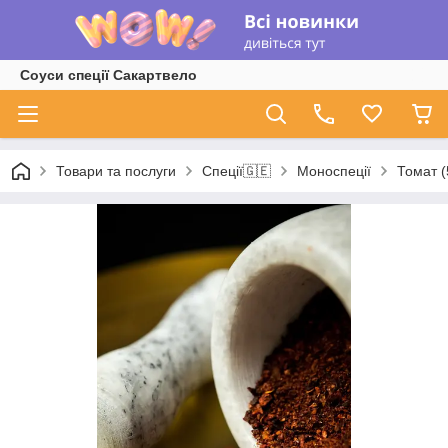
Соуси спеції Сакартвело
Товари та послуги
Спеції🇬🇪
Моноспеції
Томат (