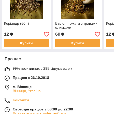
Коріандр (50 г)
В‘ялені томати з травами і
Корі
оливками
12
69
12
₴
₴
Купити
Купити
Про нас
99% позитивних з 298 відгуків за рік
Працює з 26.10.2018
м. Вінниця
Вінниця, Україна
Контакти
Сьогодні працює з 08:00 до 22:00
Показати весь графік роботи