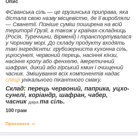
Опис
ФСванська сіль — це грузинська приправа, яка
дістала свою назву місцевістю, де її виробляли
— Сванетії. Пізніше суміш поширена на всій
території Грузії, а також у країнах-складниць
(Росія, Туреччини, Вірменії) і транспортувалася
у Чорному морі. До складу продукту входять
такі інгредієнти: грубозерниста кухонна сіль,
уцхосунелі, червоний перець, насіння кінзи,
насіння кропу або фенхелю, імеретичний
шафран, дикий або гірський кмин і очищений
часник. Змішування всіх компонентів надає
спеції
унікального пікантного смаку.
Склад: перець червоний, паприка, уцхо-
сунелі, коріандр, шафран, чабер,
часник
та сіль.
дзіра
100 грам
Приховати