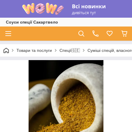
Соуси спеції Сакартвело
Товари та послуги
Спеції🇬🇪
Суміші спецій, власно