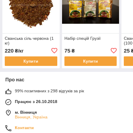
Сванська сіль червона (1
Набір спецій Грузії
Сван
кг)
(100 
220
75
25
₴/кг
₴
Купити
Купити
Про нас
99% позитивних з 298 відгуків за рік
Працює з 26.10.2018
м. Вінниця
Вінниця, Україна
Контакти