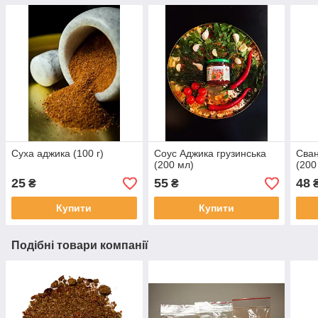
Суха аджика (100 г)
Соус Аджика грузинська
Сван
(200 мл)
(200
25
55
48
₴
₴
Купити
Купити
Подібні товари компанії