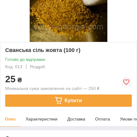
Сванська сіль жовта (100 г)
Готово до відправки
Код: 013
Роздріб
25
₴
Мінімальна сума замовлення на сайті — 250 ₴
Купити
Опис
Характеристики
Доставка
Оплата
Умови п