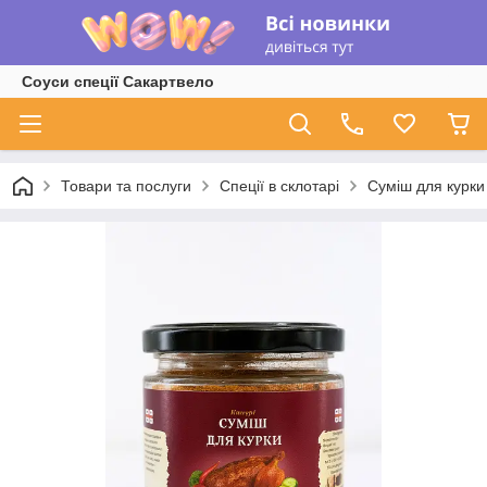
Соуси спеції Сакартвело
Товари та послуги
Спеції в склотарі
Суміш для курки