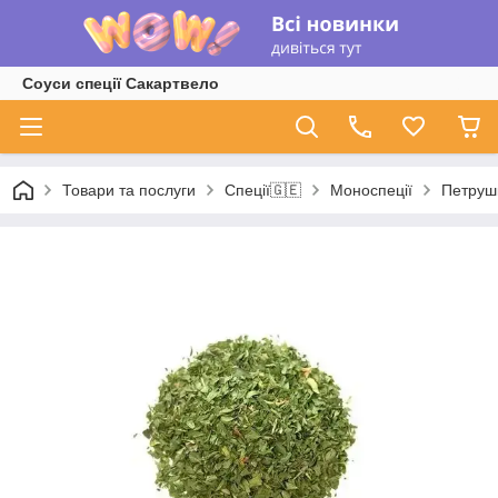
Соуси спеції Сакартвело
Товари та послуги
Спеції🇬🇪
Моноспеції
Петруш