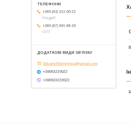
Х
+380 (63) 322-00-22
Роздріб
+380 (67) 991-88-30
ОПТ
В
56banki56vinnytsia@gmail.com
І
+38063220022
+380633220022
Ц