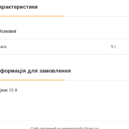
арактеристики
Основні
ага
5 г
нформація для замовлення
іна:
55 ₴
Сайт створений на маркетплейсі
Prom.ua