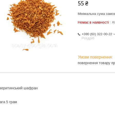
55 ₴
Мінімальна сума замов
Немає в наявності
К
+380 (63) 322-00-22
Роздріб
повернення товару п
меритинський шафран
ага 5 грам