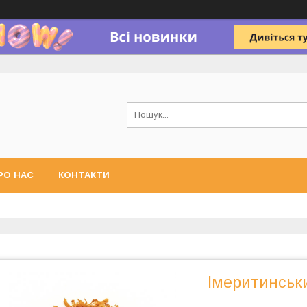
РО НАС
КОНТАКТИ
Імеритинськи