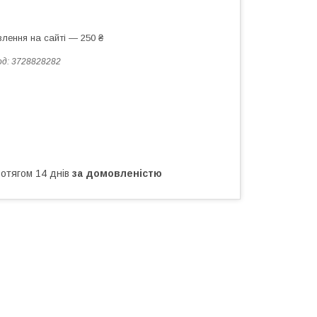
лення на сайті — 250 ₴
од:
3728828282
ротягом 14 днів
за домовленістю