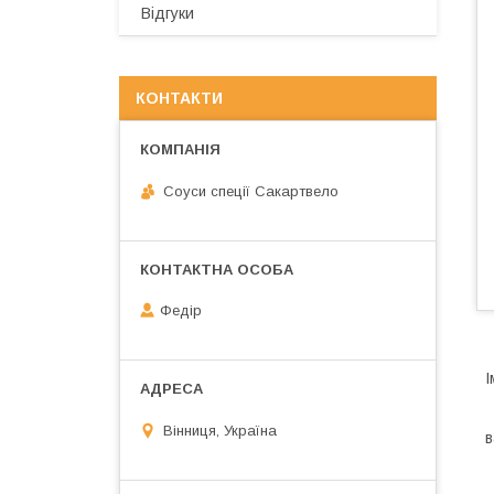
Відгуки
КОНТАКТИ
Соуси спеції Сакартвело
Федір
І
Вінниця, Україна
в