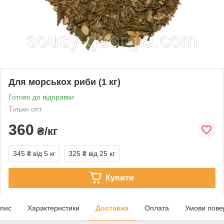
Для морськох риби (1 кг)
Готово до відправки
Тільки опт
360
₴/кг
345 ₴
від 5 кг
325 ₴
від 25 кг
Купити
пис
Характеристики
Доставка
Оплата
Умови пове