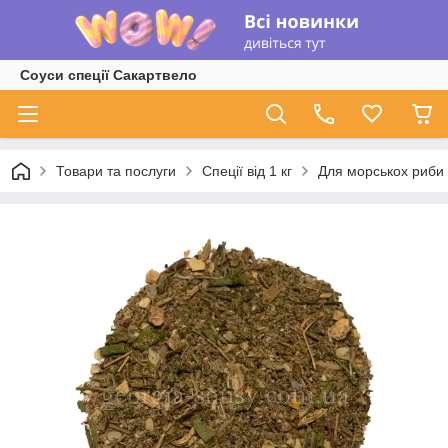
Соуси спеції Сакартвело
Товари та послуги
Спеції від 1 кг
Для морськох риби (