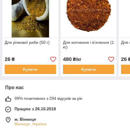
Для річкової риби (50 г)
Для копчення і в'ялення (1
Для 
кг)
26
480
26
₴
₴/кг
Купити
Купити
Про нас
99% позитивних з 294 відгуків за рік
Працює з 26.10.2018
м. Вінниця
Вінниця, Україна