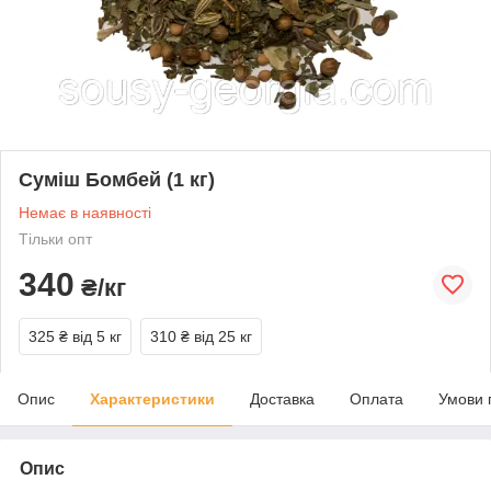
Суміш Бомбей (1 кг)
Немає в наявності
Тільки опт
340
₴/кг
325 ₴
від 5 кг
310 ₴
від 25 кг
Опис
Характеристики
Доставка
Оплата
Умови 
Опис