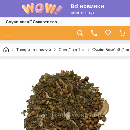
Соуси спеції Сакартвело
Товари та послуги
Спеції від 1 кг
Суміш Бомбей (1 кг