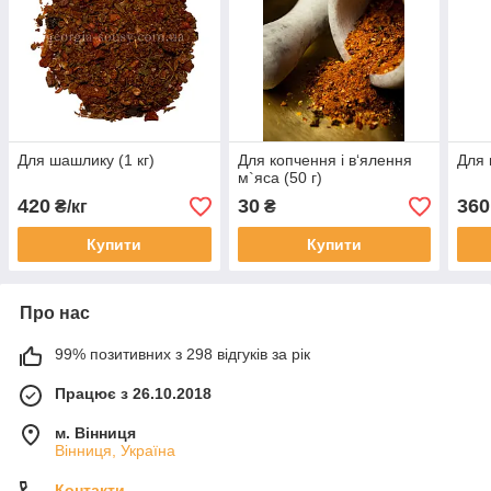
Для шашлику (1 кг)
Для копчення і в‘ялення
Для 
м`яса (50 г)
420
30
360
₴/кг
₴
Купити
Купити
Про нас
99% позитивних з 298 відгуків за рік
Працює з 26.10.2018
м. Вінниця
Вінниця, Україна
Контакти