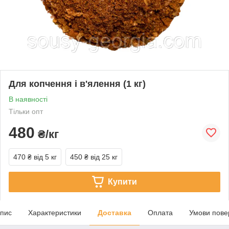
Для копчення і в'ялення (1 кг)
В наявності
Тільки опт
480
₴/кг
470 ₴
від 5 кг
450 ₴
від 25 кг
Купити
пис
Характеристики
Доставка
Оплата
Умови пове