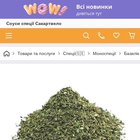
Соуси спеції Сакартвело
Товари та послуги
Спеції🇬🇪
Моноспеції
Базилік