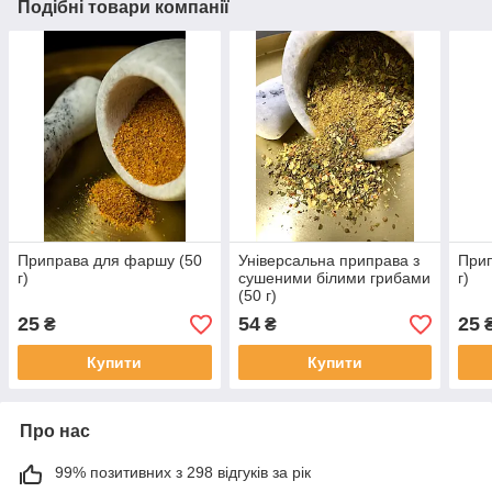
Подібні товари компанії
Приправа для фаршу (50
Універсальна приправа з
Прип
г)
сушеними білими грибами
г)
(50 г)
25
54
25
₴
₴
Купити
Купити
Про нас
99% позитивних з 298 відгуків за рік