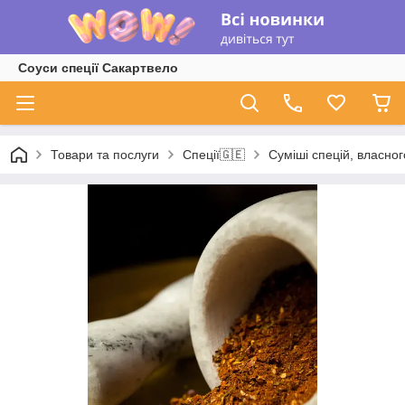
Соуси спеції Сакартвело
Товари та послуги
Спеції🇬🇪
Суміші спецій, власно