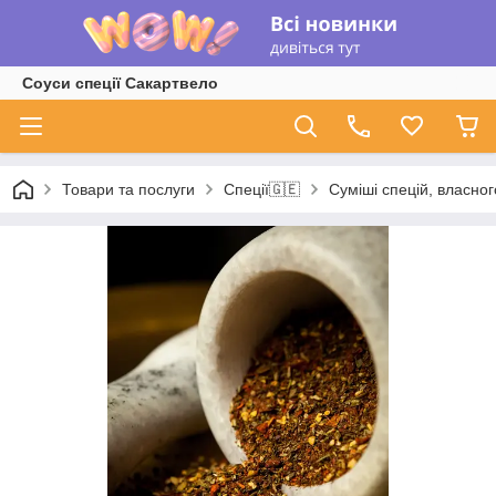
Соуси спеції Сакартвело
Товари та послуги
Спеції🇬🇪
Суміші спецій, власно